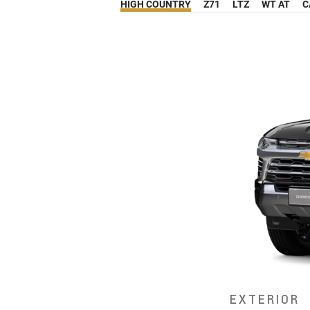
HIGH COUNTRY
Z71
LTZ
WT AT
C
EXTERIOR