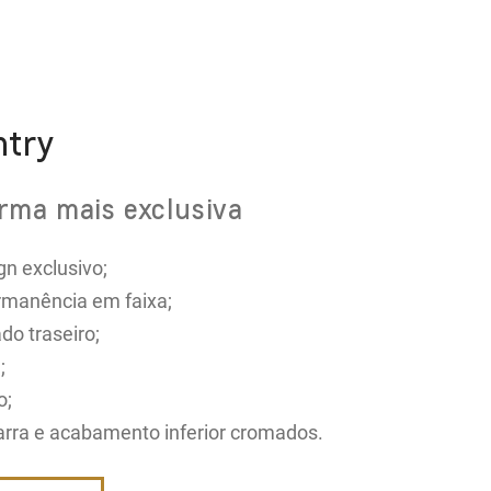
ntry
rma mais exclusiva
n exclusivo;
ermanência em faixa;
do traseiro;
;
o;
arra e acabamento inferior cromados.